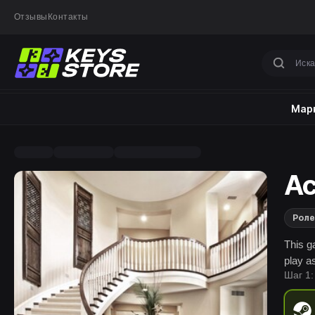
Отзывы
Контакты
Марк
Ac
Роле
This g
play a
Шаг 1: