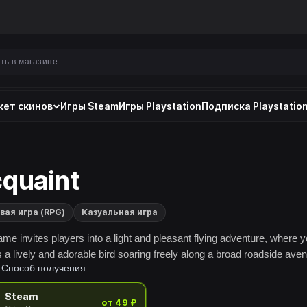
ет скинов
Игры Steam
Игры Playstation
Подписка Playstation
quaint
вая игра (RPG)
Казуальная игра
ame invites players into a light and pleasant flying adventure, where 
s a lively and adorable bird soaring freely along a broad roadside ave
Способ получения
Steam
от 49 ₽