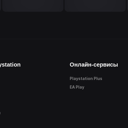
ystation
Онлайн-сервисы
Playstation Plus
е
EA Play
ы