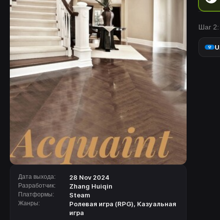
Шаг 2:
U
Дата выхода:
28 Nov 2024
Разработчик:
Zhang Huiqin
Платформы:
Steam
Жанры:
Ролевая игра (RPG)
,
Казуальная
игра