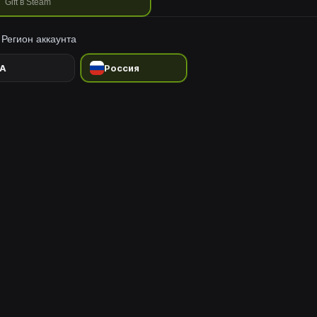
Gift в Steam
Регион аккаунта
A
Россия