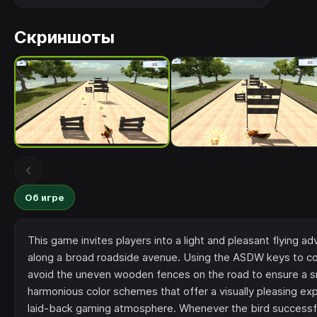
Скриншоты
Об игре
This game invites players into a light and pleasant flying ad
along a broad roadside avenue. Using the ASDW keys to contr
avoid the uneven wooden fences on the road to ensure a smo
harmonious color schemes that offer a visually pleasing ex
laid-back gaming atmosphere. Whenever the bird successful