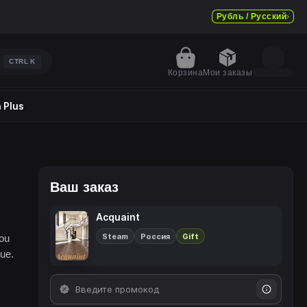
Рубль / Русский
CTRL
K
Корзина
Мои заказы
 Plus
Ваш заказ
Acquaint
Steam
Россия
Gift
you
nue.