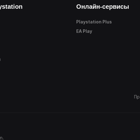
ystation
Онлайн-сервисы
Playstation Plus
е
EA Play
ы
Пр
n.