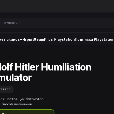
ет скинов
Игры Steam
Игры Playstation
Подписка Playstation
olf Hitler Humiliation
mulator
улятор
для настоящих патриотов
Способ получения