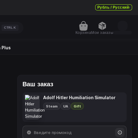
Рубль / Русский
CTRL
K
Корзина
Мои заказы
 Plus
Ваш заказ
Adolf Hitler Humiliation Simulator
Steam
UA
Gift