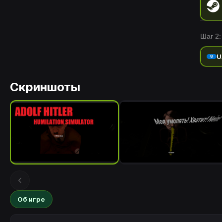
Шаг 2:
U
Скриншоты
Об игре