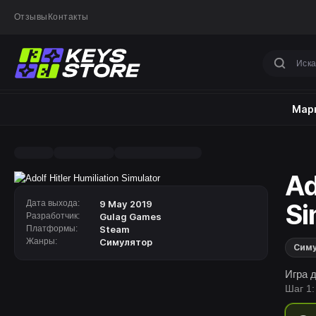
Отзывы
Контакты
Марк
Ad
Дата выхода:
9 May 2019
Si
Разработчик:
Gulag Games
Платформы:
Steam
Жанры:
Симулятор
Сим
Игра 
Шаг 1: