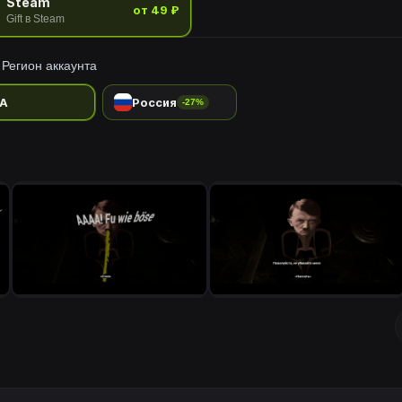
Steam
от 49 ₽
Gift в Steam
Регион аккаунта
A
Россия
-27%