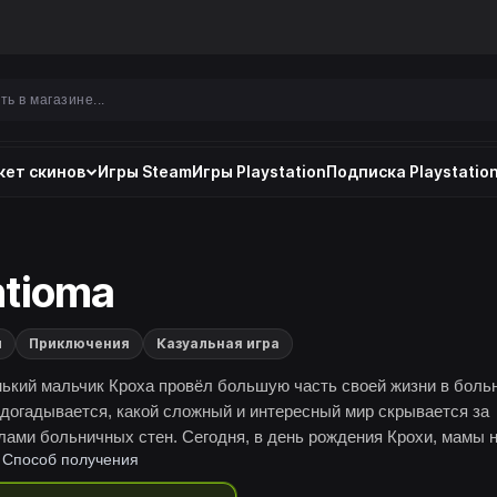
ет скинов
Игры Steam
Игры Playstation
Подписка Playstation
tioma
и
Приключения
Казуальная игра
ький мальчик Кроха провёл большую часть своей жизни в боль
 догадывается, какой сложный и интересный мир скрывается за
лами больничных стен. Сегодня, в день рождения Крохи, мамы 
Способ получения
лось рядом. Вместо неё малыш встретил Тень...