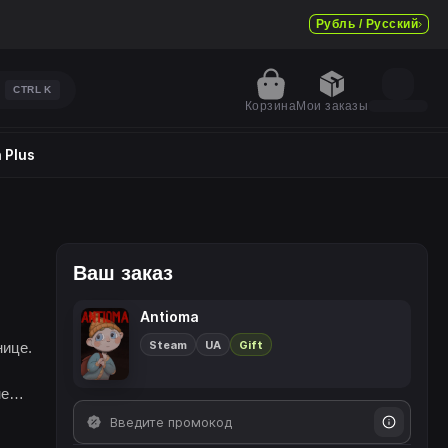
Рубль / Русский
CTRL
K
Корзина
Мои заказы
 Plus
Ваш заказ
Antioma
Steam
UA
Gift
нице.
не