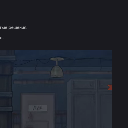
тые решения.
е.