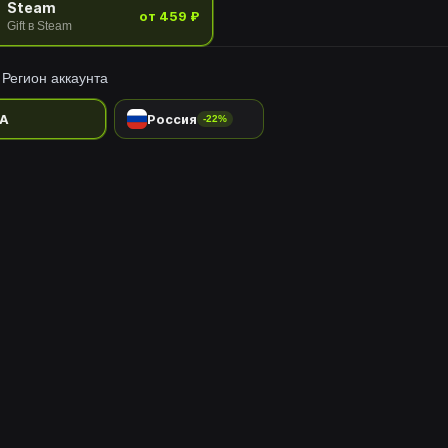
Steam
от 459 ₽
Gift в Steam
Регион аккаунта
A
Россия
-22%