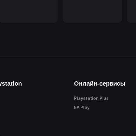
ystation
Онлайн-сервисы
Playstation Plus
е
EA Play
ы