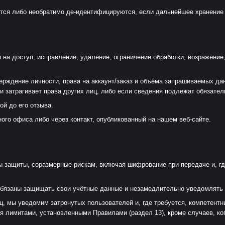
тся либо необратимо де-идентифицируются, если дальнейшее хранение н
на доступ, исправление, удаление, ограничение обработки, возражение,
рждение личности, права на аккаунт/заказ и объёма запрашиваемых да
ли затрагивает права других лиц, либо если сведения подлежат обязате
ой до его отзыва.
ого офиса либо через контакт, опубликованный на нашем веб-сайте.
 защиты, соразмерные рискам, включая шифрование при передаче и, гд
обязаны защищать свои учётные данные и незамедлительно уведомлять 
иц, мы уведомим затронутых пользователей и, где требуется, компетент
я лимитами, установленными Правилами (раздел 13), кроме случаев, ко