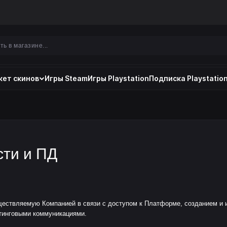
ет скинов
Игры Steam
Игры Playstation
Подписка Playstation
ти и ПД
ществляемую Компанией в связи с доступом к Платформе, созданием и 
тинговыми коммуникациями.