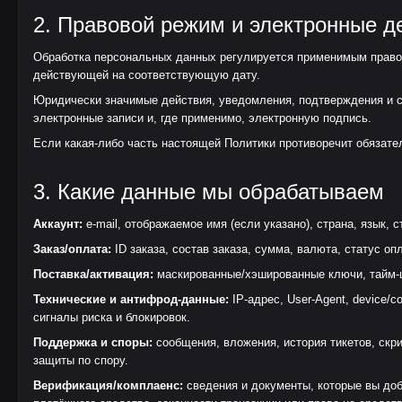
2. Правовой режим и электронные д
Обработка персональных данных регулируется применимым правом
действующей на соответствующую дату.
Юридически значимые действия, уведомления, подтверждения и сог
электронные записи и, где применимо, электронную подпись.
Если какая-либо часть настоящей Политики противоречит обязате
3. Какие данные мы обрабатываем
Аккаунт:
e-mail, отображаемое имя (если указано), страна, язык, 
Заказ/оплата:
ID заказа, состав заказа, сумма, валюта, статус 
Поставка/активация:
маскированные/хэшированные ключи, тайм-шт
Технические и антифрод-данные:
IP-адрес, User-Agent, device/
сигналы риска и блокировок.
Поддержка и споры:
сообщения, вложения, история тикетов, скр
защиты по спору.
Верификация/комплаенс:
сведения и документы, которые вы доб