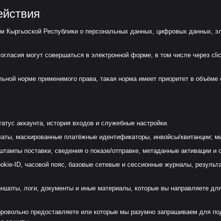
ействия
 Кыргызской Республики о персональных данных, цифровых данных, эле
ласия могут совершаться в электронной форме, в том числе через clic
льной норме применимого права, такая норма имеет приоритет в объёме 
статус аккаунта, история входов и служебные настройки.
оплаты, маскированные платёжные идентификаторы, инвойсы/квитанции; 
ампы поставки, сведения о показе/отправке, метаданные активации и 
cookie-ID, часовой пояс, базовые сетевые и сессионные журналы, резуль
иншоты, логи, документы и иные материалы, которые вы направляете для
ровольно предоставляете или которые мы разумно запрашиваем для под