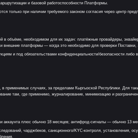
маршрутизации и базовой работоспособности Платформы.
тся только при наличии требуемого законом согласия через центр пред
в объёме, необходимом для их задач: платёжные провайдеры, эквайеры
и внешние платформы — когда это необходимо для проверки Поставки, 
укциям и под обязательствами конфиденциальности/безопасности либо 
 в применимых случаях, за пределами Кыргызской Республики. Для так
вание там, где применимо, журналирование, минимизацию и разграничен
ни аккаунта плюс обычно 18 месяцев; антифрод-сигналы — обычно 13 ме
ледований, чарджбеков, санкционного/KYC-контроля, установления, ос
бления.