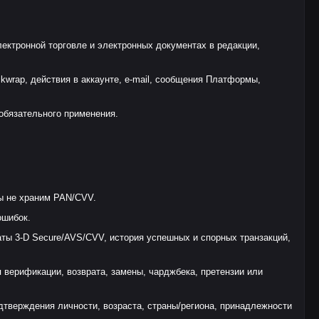
ктронной торговле и электронных документах в редакции,
kwrap, действия в аккаунте, e-mail, сообщения Платформы,
обязательного применения.
мы не храним PAN/CVV.
ошибок.
таты 3-D Secure/AVS/CVV, история успешных и спорных транзакций,
 верификации, возврата, замены, чарджбека, претензии или
тверждения личности, возраста, страны/региона, принадлежности