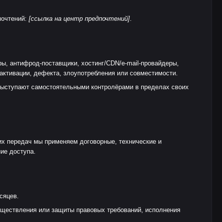
почтений:
[ссылка на центр предпочтений]
.
, антифрод-поставщики, хостинг/CDN/e-mail-провайдеры,
активации, дефекта, злоупотребления или совместимости.
выступают самостоятельными контролёрами в пределах своих
их передач мы применяем договорные, технические и
ие доступа.
сяцев.
уществления или защиты правовых требований, исполнения