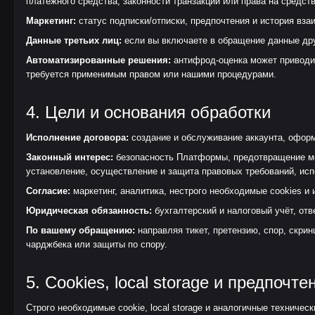
платёжного средства, законности транзакции или права на средст
Маркетинг:
статус подписки/отписки, предпочтения и история вз
Данные третьих лиц:
если вы включаете в обращение данные друг
Автоматизированные решения:
антифрод-оценка может приводит
требуется применимым правом или нашими процедурами.
4. Цели и основания обработки
Исполнение договора:
создание и обслуживание аккаунта, оформ
Законный интерес:
безопасность Платформы, предотвращение мош
установление, осуществление и защита правовых требований, исп
Согласие:
маркетинг, аналитика, нестрого необходимые cookies и и
Юридическая обязанность:
бухгалтерский и налоговый учёт, отв
По вашему обращению:
направляя тикет, претензию, спор, скрин
чарджбека или защиты по спору.
5. Cookies, local storage и предпочте
Строго необходимые cookie, local storage и аналогичные техничес