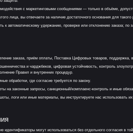
во защиты.
аимодействия с маркетинговыми сообщениями — только в объёме, допус
ого лица, вы отвечаете за наличие достаточного основания для такого 
ь к автоматическому удержанию, проверке или отклонению заказа; по 
ление заказа, приём оплаты, Поставка Цифровых товаров, поддержка, в
енничества и чарджбеков, цифровая устойчивость, контроль злоупотре
олнение Правил и внутренних процедур.
ные обработки, где согласие требуется по закону.
еты на законные запросы, санкционный/комплаенс-контроль и иные обяз
шоты, логи или иные материалы, вы инструктируете нас использовать их
ния
кие идентификаторы могут использоваться без отдельного согласия в той 