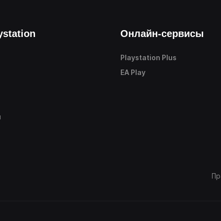
ystation
Онлайн-сервисы
Playstation Plus
е
EA Play
ы
Пр