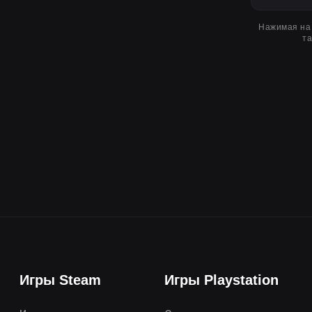
Нажимая на 
т
Игры Steam
Игры Playstation