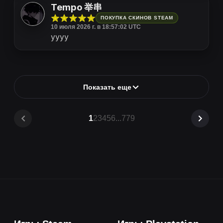
Tempo 举串
ПОКУПКА СКИНОВ STEAM
10 июля 2026 г. в 18:57:02 UTC
уууу
Показать еще
1
2
3
4
5
6
...
779