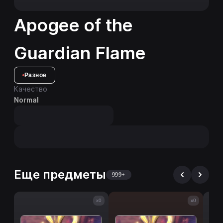
Apogee of the
Guardian Flame
Разное
Качество
Normal
Еще предметы
999+
x0
x0