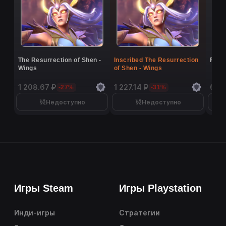
The Resurrection of Shen -
Inscribed The Resurrection
Flutt
Wings
of Shen - Wings
1 208.67 ₽
1 227.14 ₽
6 9
-27%
-31%
Недоступно
Недоступно
Игры Steam
Игры Playstation
Инди-игры
Стратегии