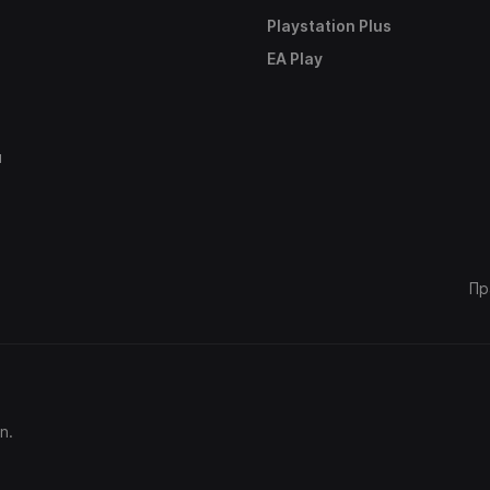
Playstation Plus
е
EA Play
ы
Пр
n.