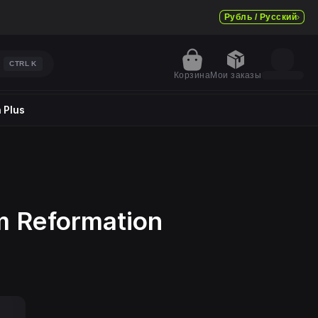
Рубль / Русский
CTRL
K
Корзина
Мои заказы
 Plus
m Reformation