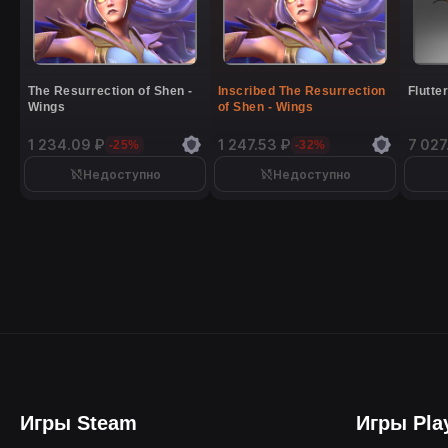
The Resurrection of Shen -
Inscribed The Resurrection
Flutte
Wings
of Shen - Wings
1 234.09 ₽
1 247.53 ₽
7 027
-25%
-32%
Недоступно
Недоступно
Игры Steam
Игры Pla