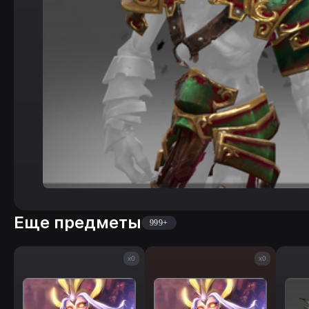
Еще предметы
999+
x0
x0