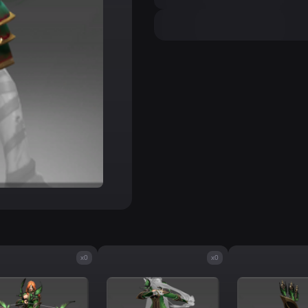
x0
x0