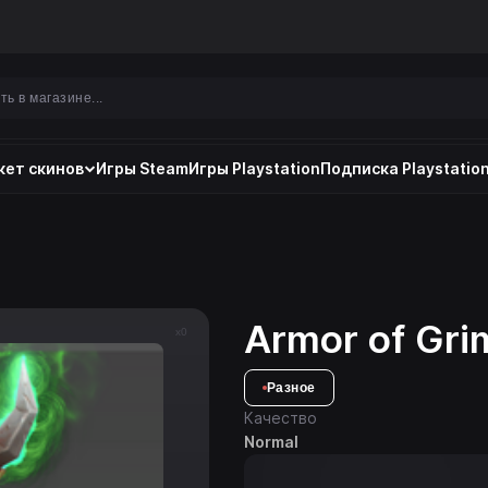
ет скинов
Игры Steam
Игры Playstation
Подписка Playstation
Armor of Gri
x0
Разное
Качество
Normal