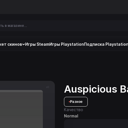
ет скинов
Игры Steam
Игры Playstation
Подписка Playstation
Auspicious B
x0
Разное
Качество
Normal