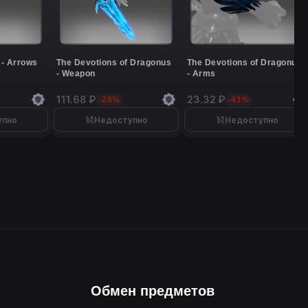
 - Arrows
The Devotions of Dragonus
The Devotions of Dragonus
- Weapon
- Arms
111.68 ₽
23.32 ₽
-28%
-41%
упно
Недоступно
Недоступно
Обмен предметов