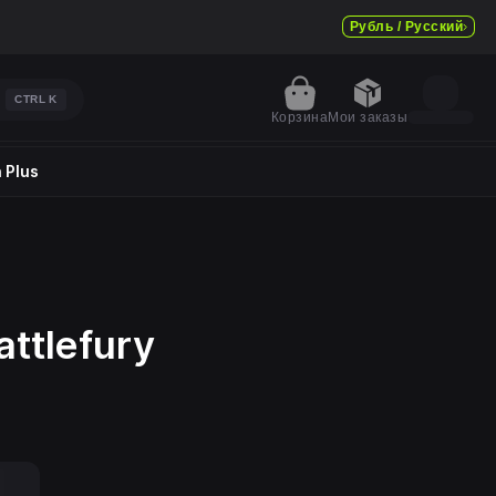
Рубль / Русский
CTRL
K
Корзина
Мои заказы
 Plus
attlefury