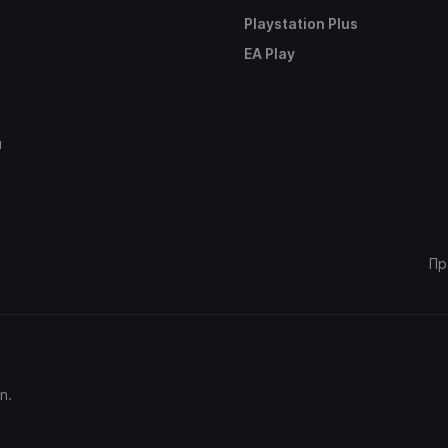
Playstation Plus
е
EA Play
ы
Пр
n.