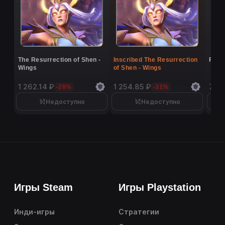
The Resurrection of Shen -
Inscribed The Resurrection
Flutt
Wings
of Shen - Wings
1 262.14 ₽
1 254.85 ₽
7 16
-26%
-31%
Недоступно
Недоступно
Игры Steam
Игры Playstation
Инди-игры
Стратегии