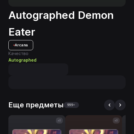
Autographed Demon
Eater
Arcana
Качество
Autographed
Еще предметы
999+
x0
x0