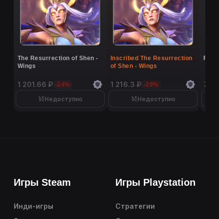
The Resurrection of Shen -
Inscribed The Resurrection
Flutt
Wings
of Shen - Wings
1 201.66 ₽
1 216.3 ₽
7 40
-24%
-29%
Недоступно
Недоступно
Игры Steam
Игры Playstation
Инди-игры
Стратегии