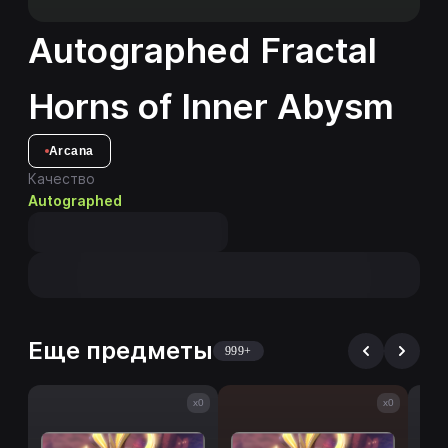
Autographed Fractal
Horns of Inner Abysm
Arcana
Качество
Autographed
Еще предметы
999+
x0
x0