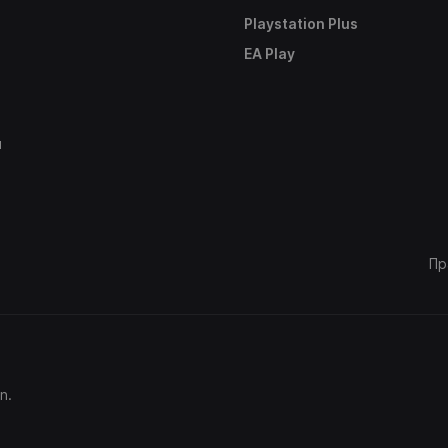
Playstation Plus
е
EA Play
ы
Пр
n.