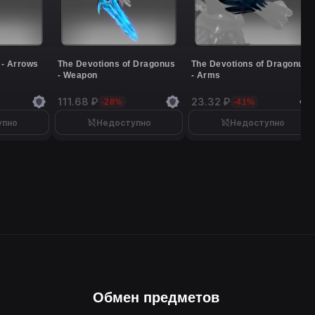
 - Arrows
The Devotions of Dragonus
The Devotions of Dragonus
- Weapon
- Arms
111.68 ₽
23.32 ₽
-28%
-41%
упно
Недоступно
Недоступно
Обмен предметов