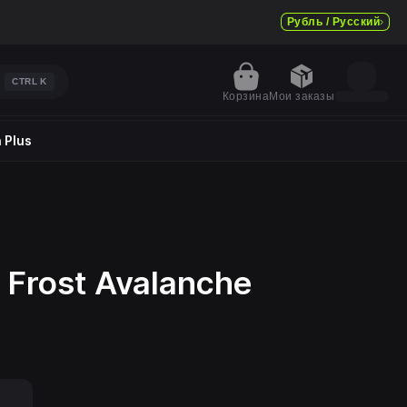
Рубль / Русский
CTRL
K
Корзина
Мои заказы
 Plus
Frost Avalanche