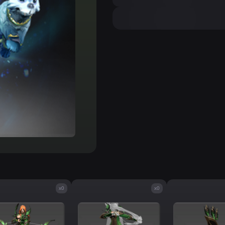
x0
x0