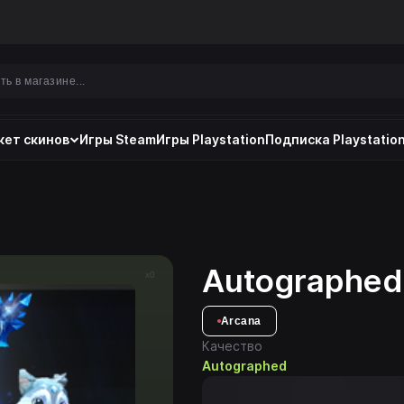
ет скинов
Игры Steam
Игры Playstation
Подписка Playstation
Autographed 
x0
Arcana
Качество
Autographed