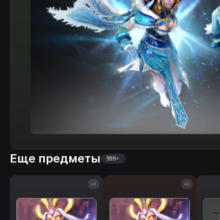
Еще предметы
999+
x0
x0