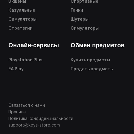
Экшены
Спортивные
Казуальные
Гонки
Симуляторы
Шутеры
Стратегии
Симуляторы
Онлайн-сервисы
Обмен предметов
Playstation Plus
Купить предметы
EA Play
Продать предметы
Связаться с нами
Правила
Политика конфиденциальности
support@keys-store.com