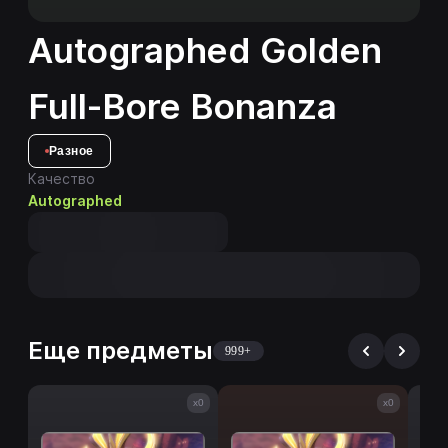
Autographed Golden
Full-Bore Bonanza
Разное
Качество
Autographed
Еще предметы
999+
x0
x0