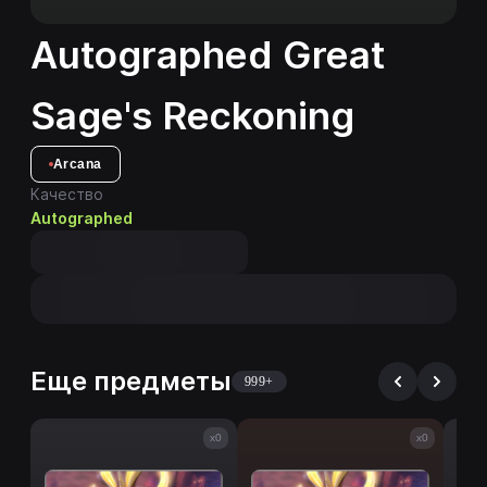
Autographed Great
Sage's Reckoning
Arcana
Качество
Autographed
Еще предметы
999+
x0
x0