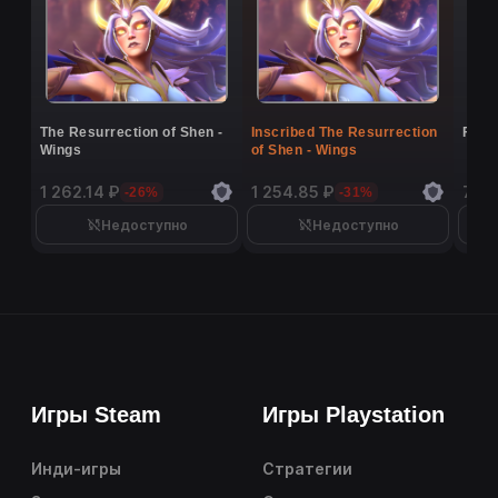
The Resurrection of Shen -
Inscribed The Resurrection
Flutt
Wings
of Shen - Wings
1 262.14 ₽
1 254.85 ₽
7 16
-26%
-31%
Недоступно
Недоступно
Игры Steam
Игры Playstation
Инди-игры
Стратегии