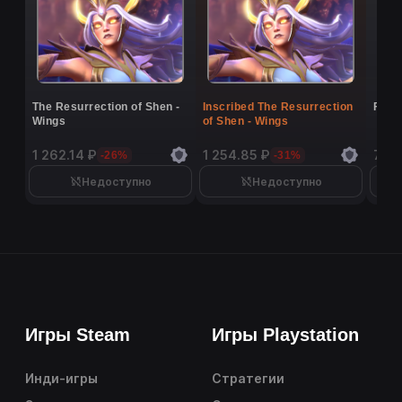
The Resurrection of Shen -
Inscribed The Resurrection
Flutt
Wings
of Shen - Wings
1 262.14 ₽
1 254.85 ₽
7 16
-26%
-31%
Недоступно
Недоступно
Игры Steam
Игры Playstation
Инди-игры
Стратегии