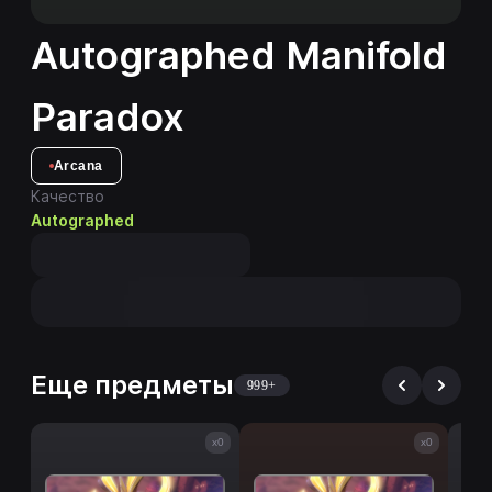
Autographed Manifold
Paradox
Arcana
Качество
Autographed
Еще предметы
999+
x0
x0