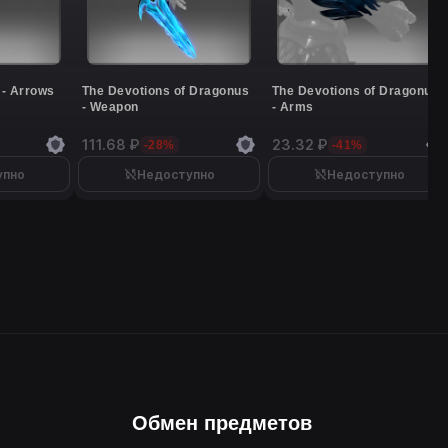
 - Arrows
The Devotions of Dragonus
The Devotions of Dragonus
- Weapon
- Arms
111.68 ₽
23.32 ₽
-28%
-41%
упно
Недоступно
Недоступно
Обмен предметов