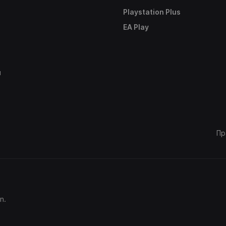
Playstation Plus
е
EA Play
ы
Пр
n.