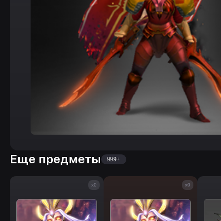
Еще предметы
999+
x0
x0