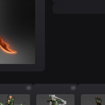
x0
x0