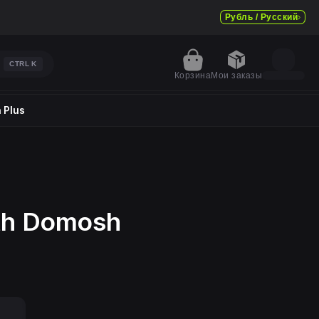
Рубль / Русский
CTRL
K
Корзина
Мои заказы
 Plus
oth Domosh