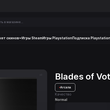
ет скинов
Игры Steam
Игры Playstation
Подписка Playstation
Blades of V
x0
Arcana
Качество
Normal