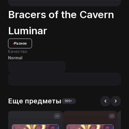
Bracers of the Cavern
Luminar
Разное
Качество
Normal
Еще предметы
999+
x0
x0