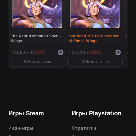
The Resurrection of Shen -
Inscribed The Resurrection
Flutt
Wings
of Shen - Wings
1 208.67 ₽
1 227.14 ₽
6 9
-27%
-31%
Недоступно
Недоступно
Игры Steam
Игры Playstation
Инди-игры
Стратегии