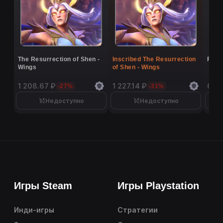
The Resurrection of Shen -
Inscribed The Resurrection
Flutt
Wings
of Shen - Wings
1 208.67 ₽
1 227.14 ₽
6 9
-27%
-31%
Недоступно
Недоступно
Игры Steam
Игры Playstation
Инди-игры
Стратегии