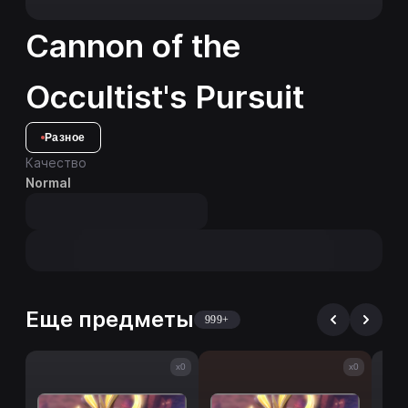
Cannon of the
Occultist's Pursuit
Разное
Качество
Normal
Еще предметы
999+
x0
x0