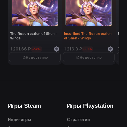
The Resurrection of Shen -
Inscribed The Resurrection
Flutt
Wings
of Shen - Wings
1 201.66 ₽
1 216.3 ₽
7 40
-24%
-29%
Недоступно
Недоступно
Игры Steam
Игры Playstation
Инди-игры
Стратегии