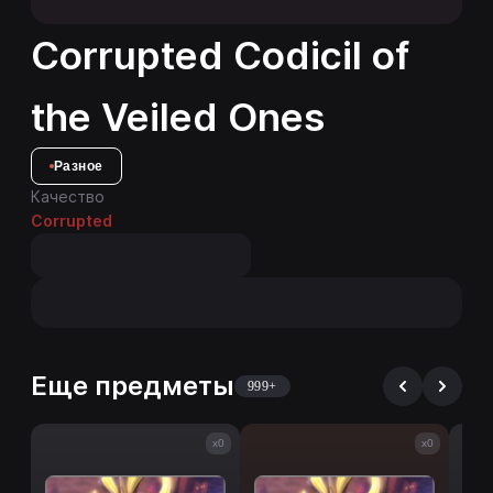
Corrupted Codicil of
the Veiled Ones
Разное
Качество
Corrupted
Еще предметы
999+
x0
x0