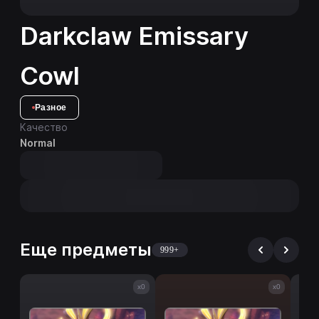
Darkclaw Emissary
Cowl
Разное
Качество
Normal
Еще предметы
999+
x0
x0