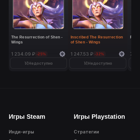
The Resurrection of Shen -
Inscribed The Resurrection
Flutt
Wings
of Shen - Wings
1 234.09 ₽
1 247.53 ₽
7 02
-25%
-32%
Недоступно
Недоступно
Игры Steam
Игры Playstation
Инди-игры
Стратегии