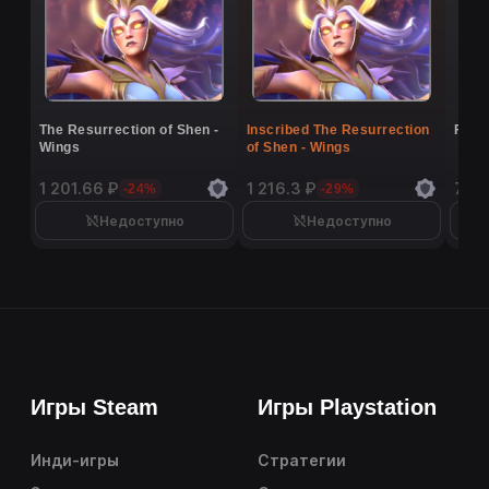
The Resurrection of Shen -
Inscribed The Resurrection
Flutt
Wings
of Shen - Wings
1 201.66 ₽
1 216.3 ₽
7 40
-24%
-29%
Недоступно
Недоступно
Игры Steam
Игры Playstation
Инди-игры
Стратегии