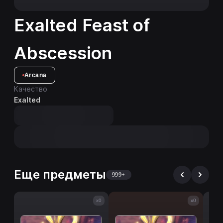
Exalted Feast of
Abscession
Arcana
Качество
Exalted
Еще предметы
999+
x0
x0