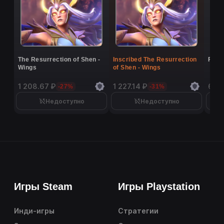
The Resurrection of Shen -
Inscribed The Resurrection
Flutt
Wings
of Shen - Wings
1 208.67 ₽
1 227.14 ₽
6 9
-27%
-31%
Недоступно
Недоступно
Игры Steam
Игры Playstation
Инди-игры
Стратегии