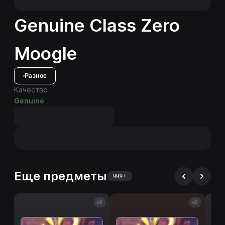
Genuine Class Zero
Moogle
Разное
Качество
Genuine
Еще предметы
999+
x0
x0