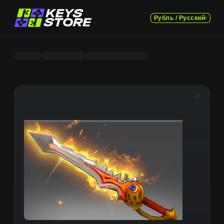
Рубль / Русский
x0