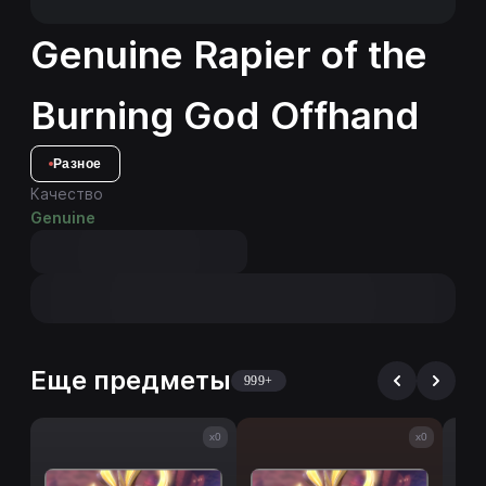
Genuine Rapier of the
Burning God Offhand
Разное
Качество
Genuine
Еще предметы
999+
x0
x0