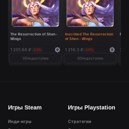
The Resurrection of Shen -
Inscribed The Resurrection
Flutt
Wings
of Shen - Wings
1 201.66 ₽
1 216.3 ₽
7 40
-24%
-29%
Недоступно
Недоступно
Игры Steam
Игры Playstation
Инди-игры
Стратегии