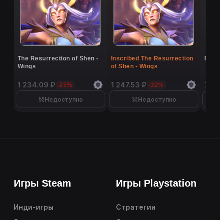
The Resurrection of Shen -
Inscribed The Resurrection
Flutt
Wings
of Shen - Wings
1 234.09 ₽
1 247.53 ₽
7 02
-25%
-32%
Недоступно
Недоступно
Игры Steam
Игры Playstation
Инди-игры
Стратегии