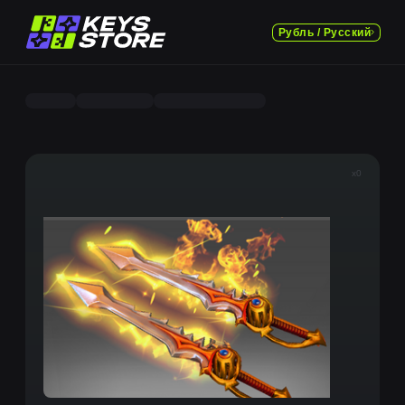
Рубль / Русский
x0