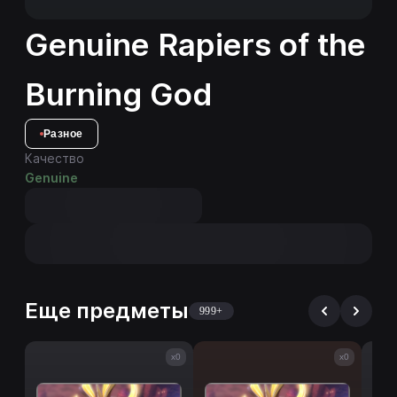
Genuine Rapiers of the
Burning God
Разное
Качество
Genuine
Еще предметы
999+
x0
x0