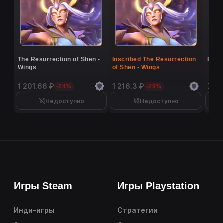
The Resurrection of Shen -
Inscribed The Resurrection
Flutt
Wings
of Shen - Wings
1 201.66 ₽
1 216.3 ₽
7 40
-24%
-29%
Недоступно
Недоступно
Игры Steam
Игры Playstation
Инди-игры
Стратегии