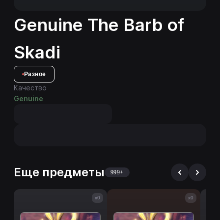
Genuine The Barb of
Skadi
Разное
Качество
Genuine
Еще предметы
999+
x0
x0