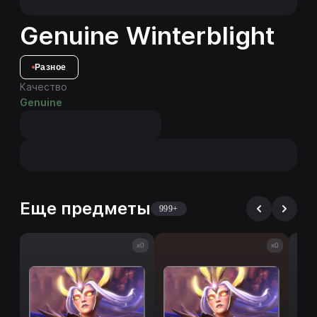
Genuine Winterblight
Разное
Качество
Genuine
Еще предметы
999+
x0
x0