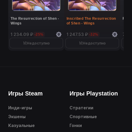
The Resurrection of Shen -
Inscribed The Resurrection
Flutt
Wings
of Shen - Wings
1 234.09 ₽
1 247.53 ₽
7 02
-25%
-32%
Недоступно
Недоступно
Игры Steam
Игры Playstation
Инди-игры
Стратегии
Экшены
Спортивные
Казуальные
Гонки