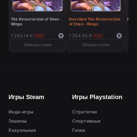
The Resurrection of Shen -
Inscribed The Resurrection
Flutt
Wings
of Shen - Wings
1 262.14 ₽
1 254.85 ₽
7 16
-26%
-31%
Недоступно
Недоступно
Игры Steam
Игры Playstation
Инди-игры
Стратегии
Экшены
Спортивные
Казуальные
Гонки