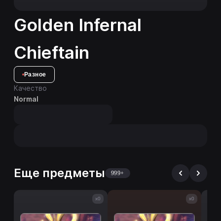
Golden Infernal
Chieftain
Разное
Качество
Normal
Еще предметы
999+
x0
x0