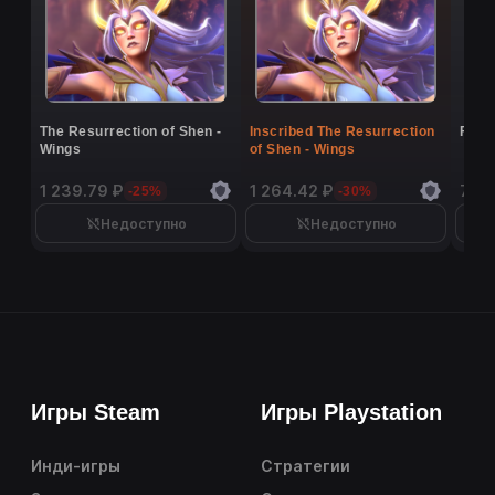
The Resurrection of Shen -
Inscribed The Resurrection
Flutt
Wings
of Shen - Wings
1 239.79 ₽
1 264.42 ₽
7 26
-25%
-30%
Недоступно
Недоступно
Игры Steam
Игры Playstation
Инди-игры
Стратегии