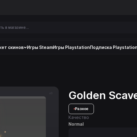
ет скинов
Игры Steam
Игры Playstation
Подписка Playstation
Golden Scave
x0
Разное
Качество
Normal