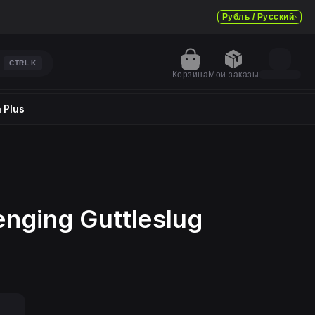
Рубль / Русский
CTRL
K
Корзина
Мои заказы
 Plus
nging Guttleslug