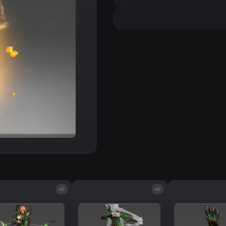
x0
x0