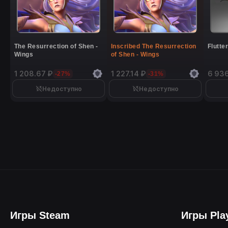
The Resurrection of Shen -
Inscribed The Resurrection
Flutte
Wings
of Shen - Wings
1 208.67 ₽
1 227.14 ₽
6 93
-27%
-31%
Недоступно
Недоступно
Игры Steam
Игры Pla