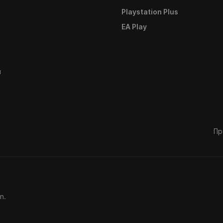
Playstation Plus
е
EA Play
ы
Пр
n.