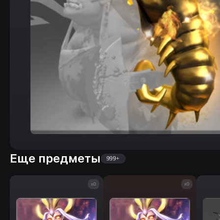
Еще предметы
999+
x0
x0