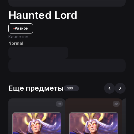
Haunted Lord
Разное
Качество
Normal
Еще предметы
999+
x0
x0