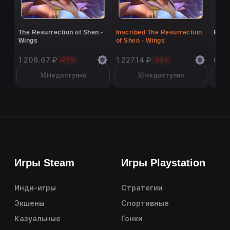
The Resurrection of Shen -
Inscribed The Resurrection
Flutt
Wings
of Shen - Wings
1 208.67 ₽
1 227.14 ₽
6 9
-27%
-31%
Недоступно
Недоступно
Игры Steam
Игры Playstation
Инди-игры
Стратегии
Экшены
Спортивные
Казуальные
Гонки