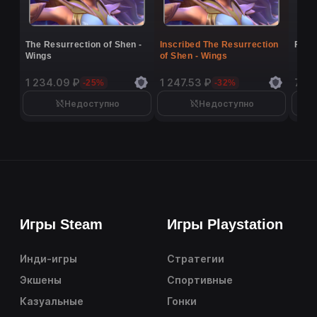
The Resurrection of Shen -
Inscribed The Resurrection
Flutt
Wings
of Shen - Wings
1 234.09 ₽
1 247.53 ₽
7 02
-25%
-32%
Недоступно
Недоступно
Игры Steam
Игры Playstation
Инди-игры
Стратегии
Экшены
Спортивные
Казуальные
Гонки