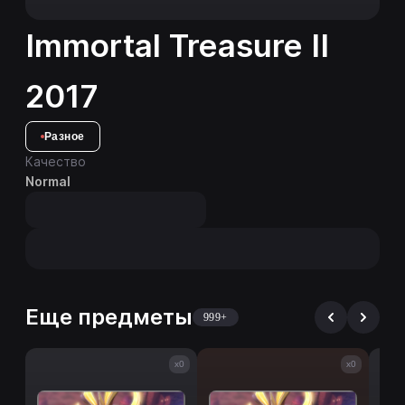
Immortal Treasure II
2017
Разное
Качество
Normal
Еще предметы
999+
x0
x0