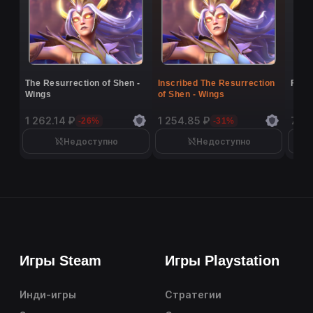
The Resurrection of Shen -
Inscribed The Resurrection
Flutt
Wings
of Shen - Wings
1 262.14 ₽
1 254.85 ₽
7 16
-26%
-31%
Недоступно
Недоступно
Игры Steam
Игры Playstation
Инди-игры
Стратегии