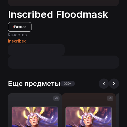
Inscribed Floodmask
Разное
Качество
Inscribed
Еще предметы
999+
x0
x0