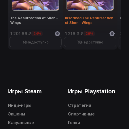
The Resurrection of Shen -
Inscribed The Resurrection
Flutt
Wings
of Shen - Wings
1 201.66 ₽
1 216.3 ₽
7 40
-24%
-29%
Недоступно
Недоступно
Игры Steam
Игры Playstation
Инди-игры
Стратегии
Экшены
Спортивные
Казуальные
Гонки