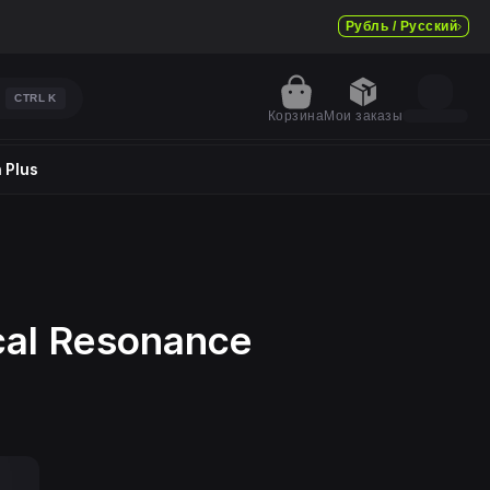
Рубль / Русский
CTRL
K
Корзина
Мои заказы
 Plus
cal Resonance