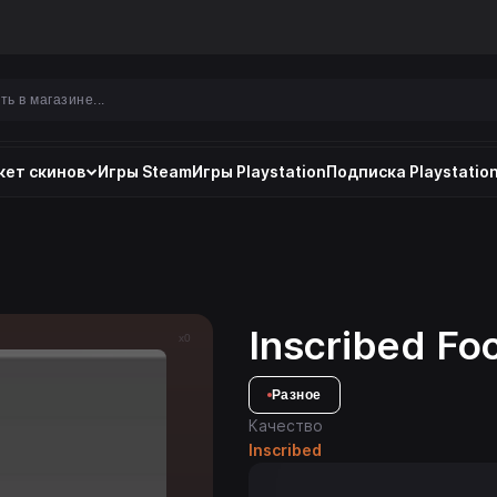
ет скинов
Игры Steam
Игры Playstation
Подписка Playstation
Inscribed Fo
x0
Разное
Качество
Inscribed