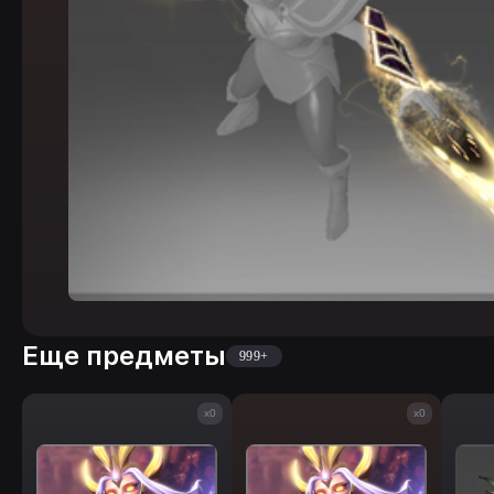
Еще предметы
999+
x0
x0