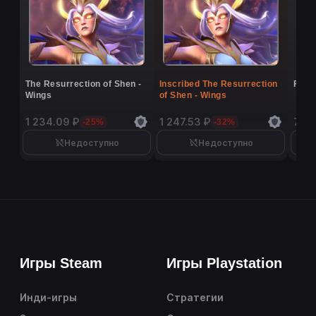
The Resurrection of Shen -
Inscribed The Resurrection
Flutt
Wings
of Shen - Wings
1 234.09 ₽
1 247.53 ₽
7 02
-25%
-32%
Недоступно
Недоступно
Игры Steam
Игры Playstation
Инди-игры
Стратегии