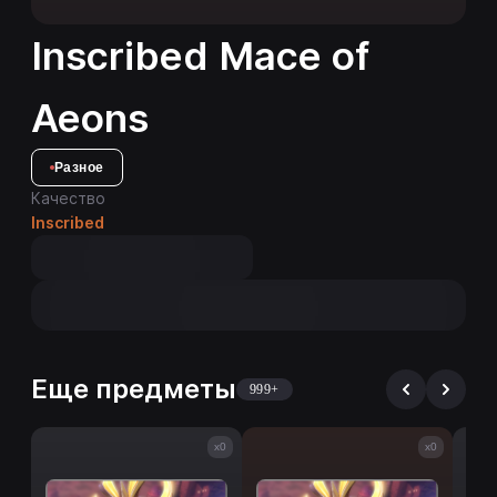
Inscribed Mace of
Aeons
Разное
Качество
Inscribed
Еще предметы
999+
x0
x0