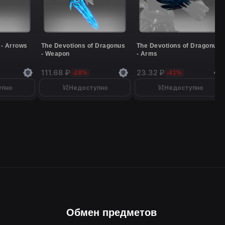
 - Arrows
The Devotions of Dragonus
The Devotions of Dragonus
- Weapon
- Arms
111.68 ₽
23.32 ₽
-28%
-41%
упно
Недоступно
Недоступно
Обмен предметов