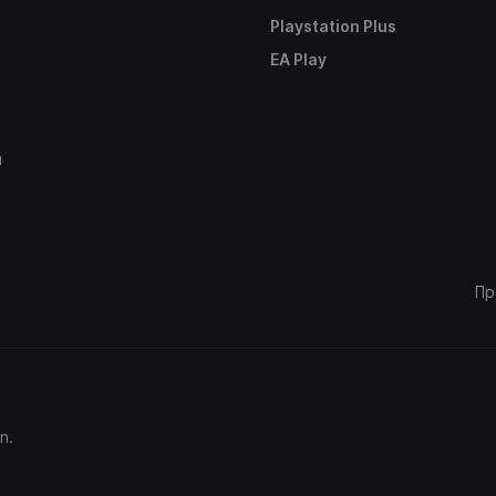
Playstation Plus
е
EA Play
ы
Пр
n.