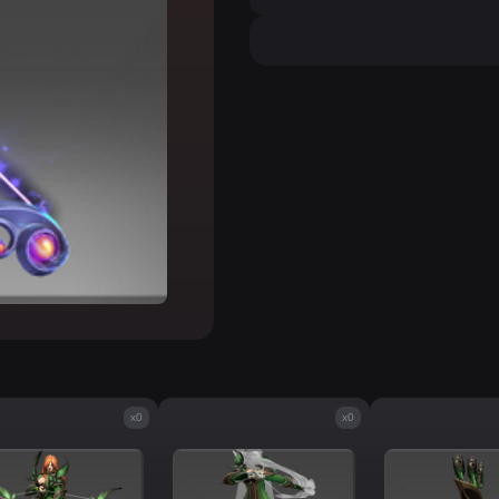
x0
x0