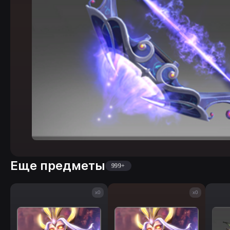
Еще предметы
999+
x0
x0