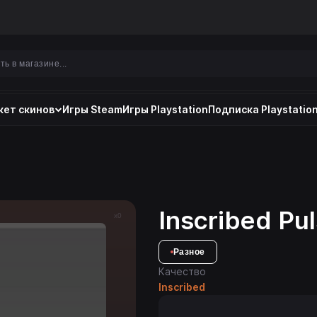
ет скинов
Игры Steam
Игры Playstation
Подписка Playstation
Inscribed Pu
x0
Разное
Качество
Inscribed