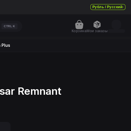
Рубль / Русский
CTRL
K
Корзина
Мои заказы
 Plus
lsar Remnant