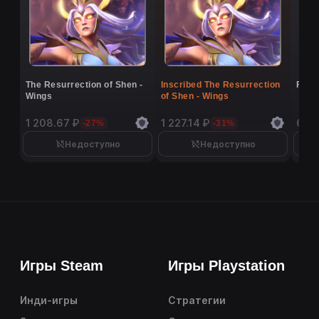
The Resurrection of Shen -
Inscribed The Resurrection
Flutt
Wings
of Shen - Wings
1 208.67 ₽
1 227.14 ₽
6 9
-27%
-31%
Недоступно
Недоступно
Игры Steam
Игры Playstation
Инди-игры
Стратегии