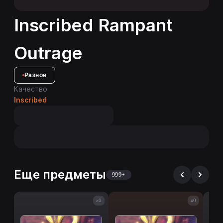
Inscribed Rampant
Outrage
Разное
Качество
Inscribed
Еще предметы
999+
x0
x0