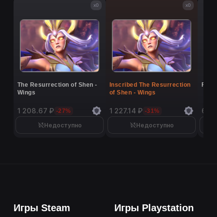
x0
x0
The Resurrection of Shen -
Inscribed The Resurrection
Flutt
Wings
of Shen - Wings
1 208.67 ₽
1 227.14 ₽
6 9
-27%
-31%
Недоступно
Недоступно
Игры Steam
Игры Playstation