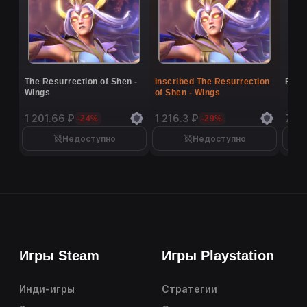
The Resurrection of Shen -
Inscribed The Resurrection
Flutt
Wings
of Shen - Wings
1 201.66 ₽
1 216.3 ₽
7 40
-24%
-29%
Недоступно
Недоступно
Игры Steam
Игры Playstation
Инди-игры
Стратегии