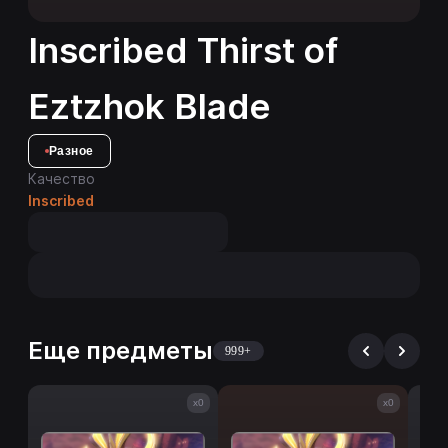
Inscribed Thirst of
Eztzhok Blade
Разное
Качество
Inscribed
Еще предметы
999+
x0
x0