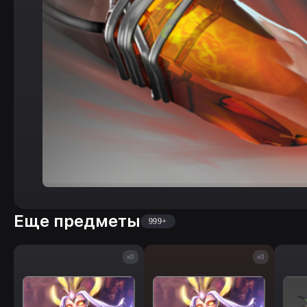
Еще предметы
999+
x0
x0