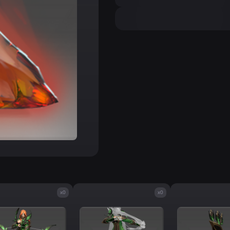
x0
x0