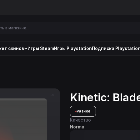
ет скинов
Игры Steam
Игры Playstation
Подписка Playstation
Kinetic: Bla
x0
Разное
Качество
Normal