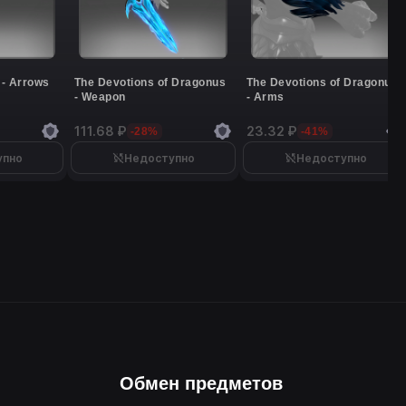
 - Arrows
The Devotions of Dragonus
The Devotions of Dragonus
- Weapon
- Arms
111.68 ₽
23.32 ₽
-28%
-41%
упно
Недоступно
Недоступно
Обмен предметов