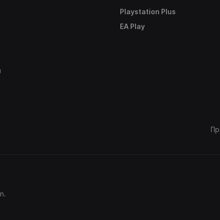
Playstation Plus
е
EA Play
ы
Пр
n.