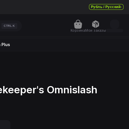
Рубль / Русский
CTRL
K
Корзина
Мои заказы
 Plus
dekeeper's Omnislash