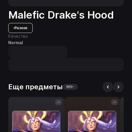
Malefic Drake's Hood
Разное
Качество
Normal
Еще предметы
999+
x0
x0