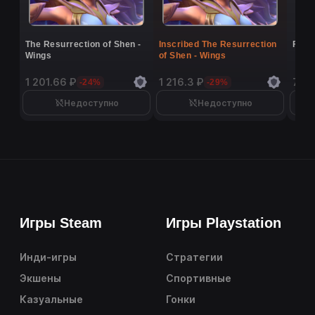
The Resurrection of Shen -
Inscribed The Resurrection
Flutt
Wings
of Shen - Wings
1 201.66 ₽
1 216.3 ₽
7 40
-24%
-29%
Недоступно
Недоступно
Игры Steam
Игры Playstation
Инди-игры
Стратегии
Экшены
Спортивные
Казуальные
Гонки