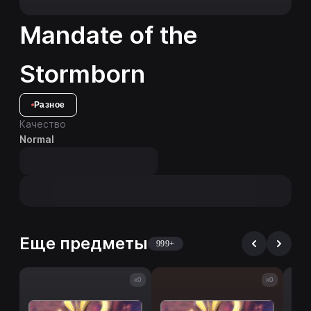
Mandate of the
Stormborn
Разное
Качество
Normal
Еще предметы
999+
x0
x0