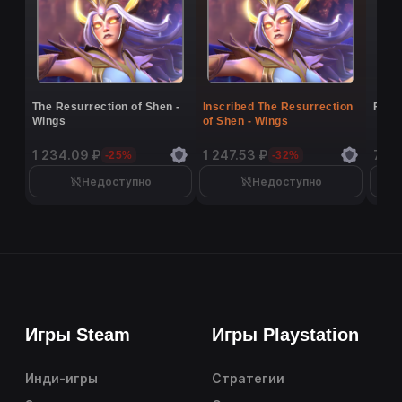
The Resurrection of Shen -
Inscribed The Resurrection
Flutt
Wings
of Shen - Wings
1 234.09 ₽
1 247.53 ₽
7 02
-25%
-32%
Недоступно
Недоступно
Игры Steam
Игры Playstation
Инди-игры
Стратегии