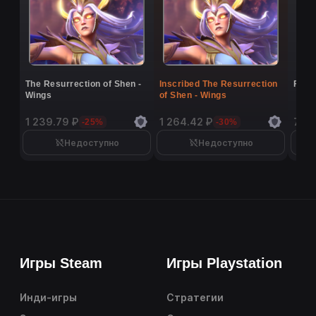
The Resurrection of Shen -
Inscribed The Resurrection
Flutt
Wings
of Shen - Wings
1 239.79 ₽
1 264.42 ₽
7 26
-25%
-30%
Недоступно
Недоступно
Игры Steam
Игры Playstation
Инди-игры
Стратегии