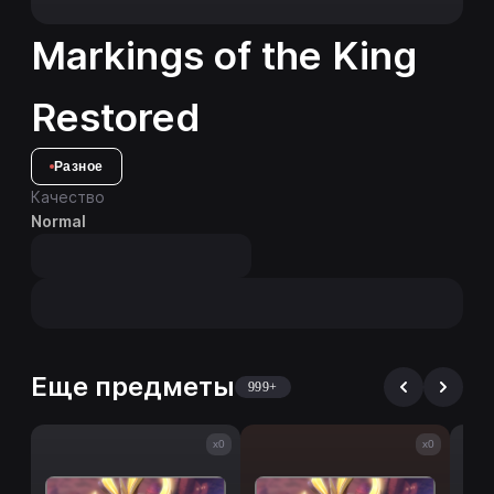
Markings of the King
Restored
Разное
Качество
Normal
Еще предметы
999+
x0
x0