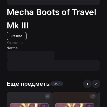
Mecha Boots of Travel
Mk III
Разное
Качество
Normal
Еще предметы
999+
x0
x0