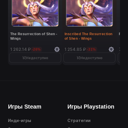
The Resurrection of Shen -
Inscribed The Resurrection
Flutt
Wings
of Shen - Wings
1 262.14 ₽
1 254.85 ₽
7 16
-26%
-31%
Недоступно
Недоступно
Игры Steam
Игры Playstation
Инди-игры
Стратегии