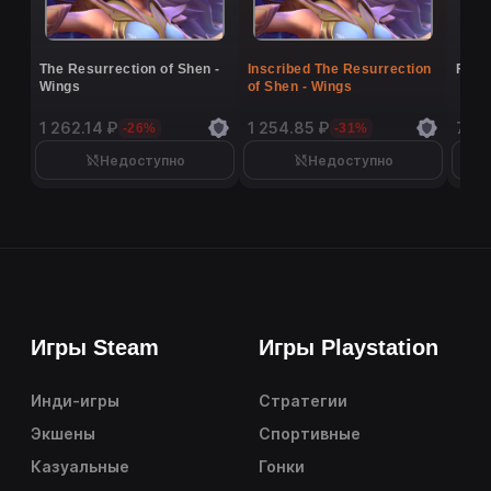
The Resurrection of Shen -
Inscribed The Resurrection
Flutt
Wings
of Shen - Wings
1 262.14 ₽
1 254.85 ₽
7 16
-26%
-31%
Недоступно
Недоступно
Игры Steam
Игры Playstation
Инди-игры
Стратегии
Экшены
Спортивные
Казуальные
Гонки