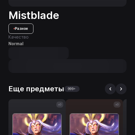
Mistblade
Разное
Качество
Normal
Еще предметы
999+
x0
x0