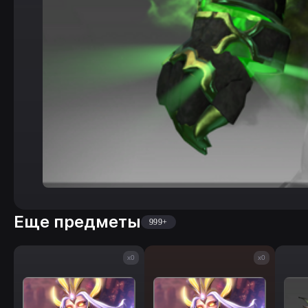
Еще предметы
999+
x0
x0