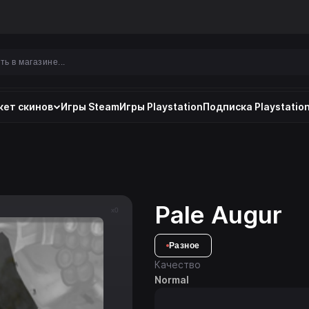
ет скинов
Игры Steam
Игры Playstation
Подписка Playstation
Pale Augur
x0
Разное
Качество
Normal