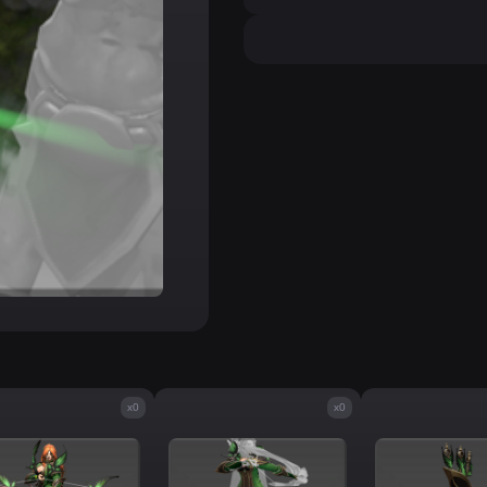
x0
x0