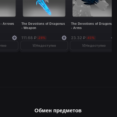
 - Arrows
The Devotions of Dragonus
The Devotions of Dragonus
- Weapon
- Arms
111.68 ₽
23.32 ₽
-28%
-41%
упно
Недоступно
Недоступно
Обмен предметов