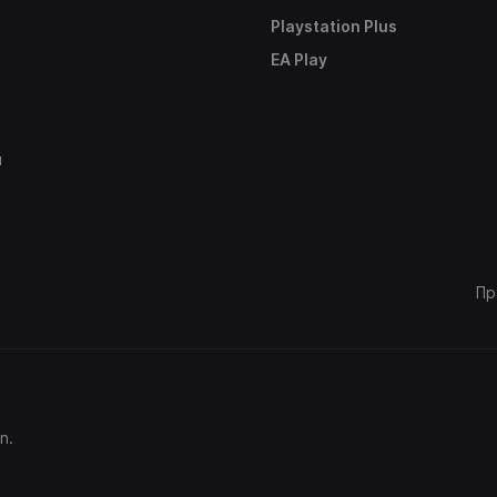
Playstation Plus
е
EA Play
ы
Пр
n.