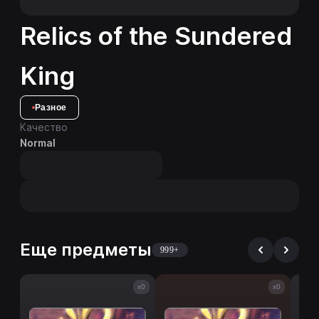
Relics of the Sundered
King
Разное
Качество
Normal
Еще предметы
999+
x0
x0