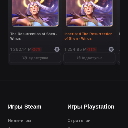
The Resurrection of Shen -
Inscribed The Resurrection
Flutt
Wings
of Shen - Wings
1 262.14 ₽
1 254.85 ₽
7 16
-26%
-31%
Недоступно
Недоступно
Игры Steam
Игры Playstation
Инди-игры
Стратегии