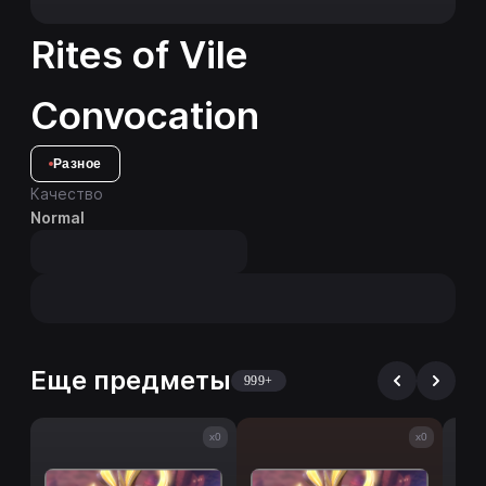
Rites of Vile
Convocation
Разное
Качество
Normal
Еще предметы
999+
x0
x0