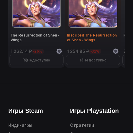
The Resurrection of Shen -
Inscribed The Resurrection
Flutt
Wings
of Shen - Wings
1 262.14 ₽
1 254.85 ₽
7 16
-26%
-31%
Недоступно
Недоступно
Игры Steam
Игры Playstation
Инди-игры
Стратегии