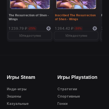
The Resurrection of Shen -
Inscribed The Resurrection
Flutt
Wings
of Shen - Wings
1 239.79 ₽
1 264.42 ₽
7 26
-25%
-30%
Недоступно
Недоступно
Игры Steam
Игры Playstation
Инди-игры
Стратегии
Экшены
Спортивные
Казуальные
Гонки