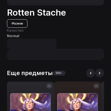
Rotten Stache
Разное
Качество
Normal
Еще предметы
999+
x0
x0